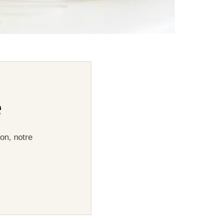
e
on, notre