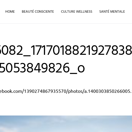
HOME
BEAUTÉ CONSCIENTE
CULTURE WELLNESS
SANTÉ MENTALE
082_1717018821927838
05053849826_o
acebook.com/1390274867935570/photos/a.140030385026600