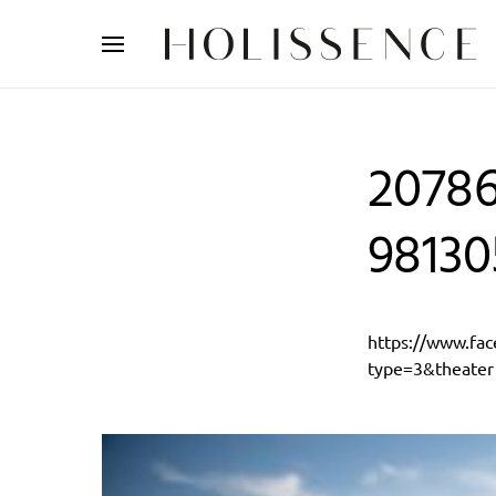
Search for:
20786
9813
https://www.f
type=3&theater