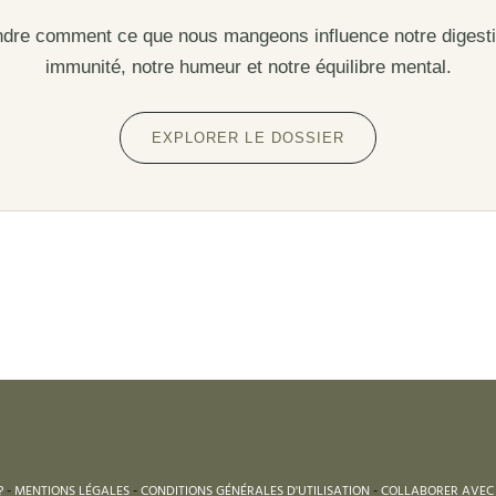
re comment ce que nous mangeons influence notre digesti
immunité, notre humeur et notre équilibre mental.
EXPLORER LE DOSSIER
?
-
MENTIONS LÉGALES
-
CONDITIONS GÉNÉRALES D'UTILISATION
-
COLLABORER AVEC