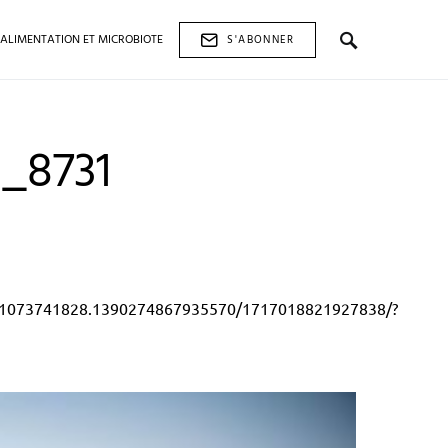
ALIMENTATION ET MICROBIOTE
S'ABONNER
_8731
5.1073741828.1390274867935570/1717018821927838/?