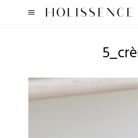
Search for:
5_crè