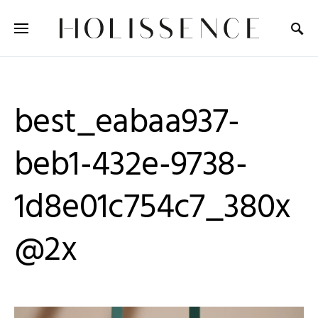
Search for:
best_eabaa937-
beb1-432e-9738-
1d8e01c754c7_380x
@2x