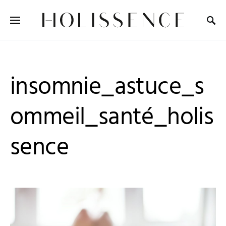
Search for:
insomnie_astuce_s
ommeil_santé_holis
sence