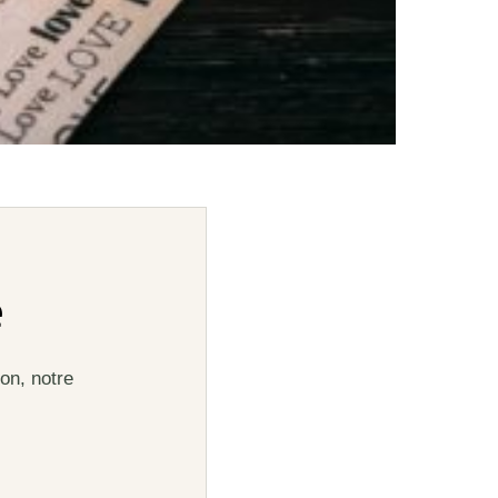
e
on, notre