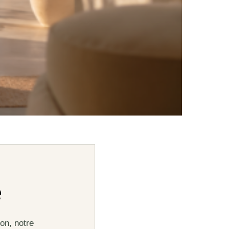
e
on, notre