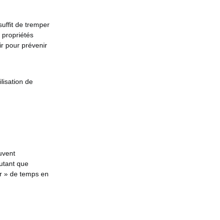
 suffit de tremper
 propriétés
ir pour prévenir
lisation de
uvent
utant que
er » de temps en