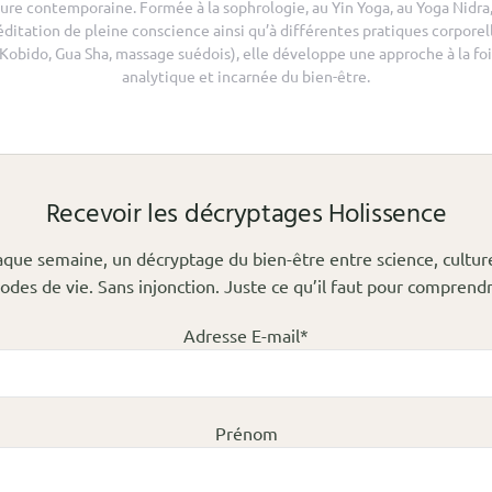
ure contemporaine. Formée à la sophrologie, au Yin Yoga, au Yoga Nidra,
ditation de pleine conscience ainsi qu’à différentes pratiques corporel
(Kobido, Gua Sha, massage suédois), elle développe une approche à la foi
analytique et incarnée du bien-être.
Recevoir les décryptages Holissence
que semaine, un décryptage du bien-être entre science, cultur
odes de vie. Sans injonction. Juste ce qu’il faut pour comprendr
Adresse E-mail*
Prénom