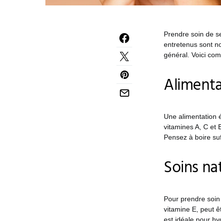
Prendre soin de se
entretenus sont n
général. Voici co
Alimenta
Une alimentation é
vitamines A, C et E
Pensez à boire su
Soins na
Pour prendre soin 
vitamine E, peut ê
est idéale pour hy