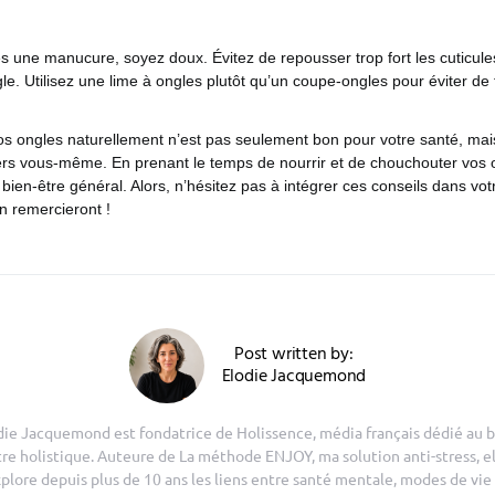
s une manucure, soyez doux. Évitez de repousser trop fort les cuticules
. Utilisez une lime à ongles plutôt qu’un coupe-ongles pour éviter de 
os ongles naturellement n’est pas seulement bon pour votre santé, mais
rs vous-même. En prenant le temps de nourrir et de chouchouter vos 
 bien-être général. Alors, n’hésitez pas à intégrer ces conseils dans vot
n remercieront !
Post written by:
Elodie Jacquemond
die Jacquemond est fondatrice de Holissence, média français dédié au b
tre holistique. Auteure de La méthode ENJOY, ma solution anti-stress, el
plore depuis plus de 10 ans les liens entre santé mentale, modes de vie