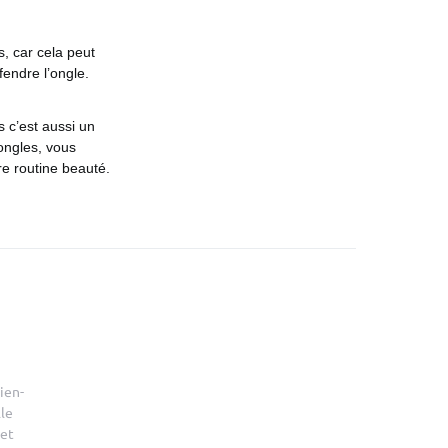
, car cela peut
fendre l’ongle.
 c’est aussi un
ongles, vous
re routine beauté.
ien-
le
 et