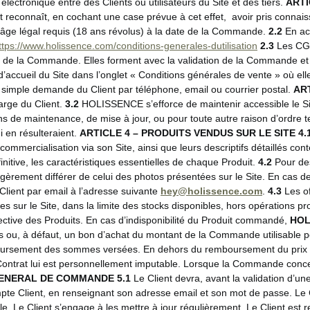
lectronique entre des Clients ou utilisateurs du Site et des tiers.
ARTI
 reconnaît, en cochant une case prévue à cet effet, avoir pris connai
e l’âge légal requis (18 ans révolus) à la date de la Commande.
2.2
En acc
ttps://www.holissence.com/conditions-generales-dutilisation
2.3
Les CGV
tion de la Commande. Elles forment avec la validation de la Commande et 
 d’accueil du Site dans l’onglet « Conditions générales de vente » où e
mple demande du Client par téléphone, email ou courrier postal.
ART
harge du Client.
3.2
HOLISSENCE s’efforce de maintenir accessible le Sit
 fins de maintenance, de mise à jour, ou pour toute autre raison d’ord
 en résulteraient.
ARTICLE 4
– PRODUITS VENDUS SUR LE SITE
4.
a commercialisation via son Site, ainsi que leurs descriptifs détaillés con
nitive, les caractéristiques essentielles de chaque Produit.
4.2
Pour des
 légèrement différer de celui des photos présentées sur le Site. En cas
 Client par email à l’adresse suivante
hey@holissence.com
.
4.3
Les of
ibles sur le Site, dans la limite des stocks disponibles, hors opérations 
fective des Produits. En cas d’indisponibilité du Produit commandé,
HOL
ents ou, à défaut, un bon d’achat du montant de la Commande utilisab
ursement des sommes versées. En dehors du remboursement du prix d
 Contrat lui est personnellement imputable. Lorsque la Commande concer
GENERAL DE COMMANDE
5.1
Le Client devra, avant la validation d’u
ompte Client, en renseignant son adresse email et son mot de passe. Le 
le. Le Client s’engage à les mettre à jour régulièrement. Le Client es