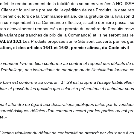
 En effet, le remboursement de la totalité des sommes versées à HOLIS
 Client ait fourni une preuve de l’expédition de ces Produits, la date re
it bénéficié, lors de la Commande initiale, de la gratuité de la livraiso
on correspondant à sa Commande effective, si cette dernière passait sou
ison d’envoi seront remboursés au prorata du nombre de Produits renvoyé
ariant par tranches de prix de la Commande) et ils ne seront pas remb
GALES
10.1
Les Produits proposés sur le Site sont couverts par les gar
ion, et des articles 1641 et 1648, premier alinéa, du Code civil
:
e vendeur livre un bien conforme au contrat et répond des défauts de co
’emballage, des instructions de montage ou de l’installation lorsque cel
e bien est conforme au contrat :
1° S’il est propre à l’usage habituelle
deur et possède les qualités que celui-ci a présentées à l’acheteur sou
ement attendre eu égard aux déclarations publiques faites par le vende
 caractéristiques définies d’un commun accord par les parties ou est pr
té
.»
L’action résultant du défaut de conformité se prescrit par deux ans à c