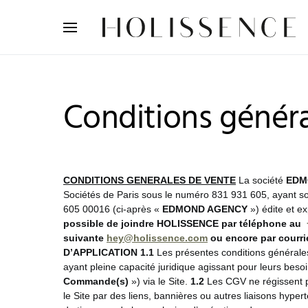
Search for:
Conditions génér
CONDITIONS GENERALES DE VENTE
La société
EDM
Sociétés de Paris sous le numéro 831 931 605, ayant s
605 00016 (ci-après «
EDMOND AGENCY
») édite et ex
possible de joindre HOLISSENCE par téléphone au ‭‭
suivante
hey@holissence.com
ou encore par courri
D’APPLICATION
1.1
Les présentes conditions générale
ayant pleine capacité juridique agissant pour leurs bes
Commande(s)
») via le Site.
1.2
Les CGV ne régissent pa
le Site par des liens, bannières ou autres liaisons hyp