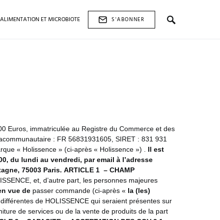
ALIMENTATION ET MICROBIOTE
S'ABONNER
0.000 Euros, immatriculée au Registre du Commerce et des
intracommunautaire : FR 56831931605, SIRET : 831 931
marque « Holissence » (ci-après « Holissence ») .
Il est
, du lundi au vendredi, par email à l’adresse
tagne, 75003 Paris
.
ARTICLE 1
–
CHAMP
LISSENCE, et, d’autre part, les personnes majeures
en vue de
passer commande (ci-après «
la (les)
és différentes de HOLISSENCE qui seraient présentes sur
ture de services ou de la vente de produits de la part