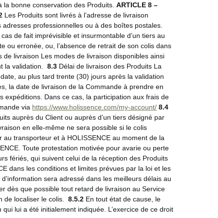
s à la bonne conservation des Produits.
ARTICLE 8 –
2
Les Produits sont livrés à l’adresse de livraison
 adresses professionnelles ou à des boîtes postales.
as de fait imprévisible et insurmontable d’un tiers au
 ou erronée, ou, l’absence de retrait de son colis dans
s de livraison Les modes de livraison disponibles ainsi
 la validation.
8.3
Délai de livraison des Produits La
ate, au plus tard trente (30) jours après la validation
s, la date de livraison de la Commande à prendre en
expéditions. Dans ce cas, la participation aux frais de
ommande via
https://www.holissence.com/my-account/
8.4
uits auprès du Client ou auprès d’un tiers désigné par
ivraison en elle-même ne sera possible si le colis
tifier au transporteur et à HOLISSENCE au moment de la
ISSENCE. Toute protestation motivée pour avarie ou perte
rs fériés, qui suivent celui de la réception des Produits
dans les conditions et limites prévues par la loi et les
’information sera adressé dans les meilleurs délais au
ler dès que possible tout retard de livraison au Service
e localiser le colis.
8.5.2
En tout état de cause, le
qui lui a été initialement indiquée. L’exercice de ce droit