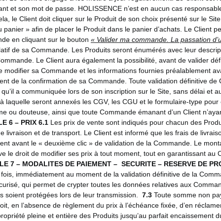
fiant et son mot de passe. HOLISSENCE n’est en aucun cas responsable d
a, le Client doit cliquer sur le Produit de son choix présenté sur le Site
u panier » afin de placer le Produit dans le panier d’achats. Le Client p
de en cliquant sur le bouton
« Valider ma commande. La passation d’
latif de sa Commande. Les Produits seront énumérés avec leur descripti
a Commande. Le Client aura également la possibilité, avant de valider 
de modifier sa Commande et les informations fournies préalablement ava
ient de la confirmation de sa Commande. Toute validation définitive d
 qu’il a communiquée lors de son inscription sur le Site, sans délai et 
 laquelle seront annexés les CGV, les CGU et le formulaire-type pour e
rme ou douteuse, ainsi que toute Commande émanant d’un Client n’ay
LE 6
– PRIX
6.1
Les prix de vente sont indiqués pour chacun des Produit
livraison et de transport. Le Client est informé que les frais de livrais
ement avant le « deuxième clic » de validation de la Commande. Le montan
e droit de modifier ses prix à tout moment, tout en garantissant au Cli
LE 7
– MODALITES DE PAIEMENT – SECURITE – RESERVE DE PR
re fois, immédiatement au moment de la validation définitive de la Com
 sécurisé, qui permet de crypter toutes les données relatives aux Com
s soient protégées lors de leur transmission.
7.3
Toute somme non payé
oit, en l’absence de règlement du prix à l’échéance fixée, d’en réclame
iété pleine et entière des Produits jusqu’au parfait encaissement du pri