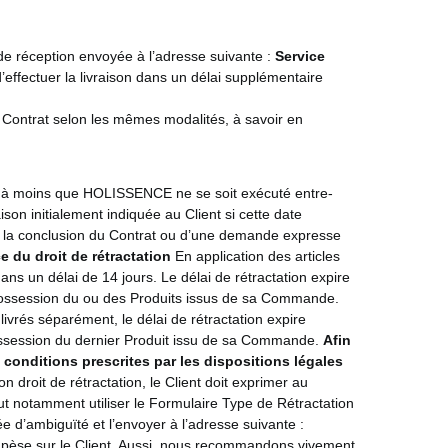
e réception envoyée à l’adresse suivante :
Service
d’effectuer la livraison dans un délai supplémentaire
e Contrat selon les mêmes modalités, à savoir en
on, à moins que HOLISSENCE ne se soit exécuté entre-
on initialement indiquée au Client si cette date
ent la conclusion du Contrat ou d’une demande expresse
e du droit de rétractation
En application des articles
ans un délai de 14 jours. Le délai de rétractation expire
nt possession du ou des Produits issus de sa Commande.
rés séparément, le délai de rétractation expire
 possession du dernier Produit issu de sa Commande.
Afin
s conditions prescrites par les dispositions légales
 droit de rétractation, le Client doit exprimer au
ut notamment utiliser le Formulaire Type de Rétractation
e d’ambiguïté et l’envoyer à l’adresse suivante :
on pèse sur le Client. Aussi, nous recommandons vivement