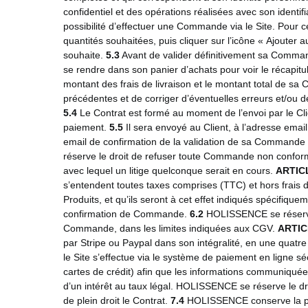
confidentiel et des opérations réalisées avec son identi
possibilité d’effectuer une Commande via le Site. Pour cel
quantités souhaitées, puis cliquer sur l’icône « Ajouter a
souhaite.
5.3
Avant de valider définitivement sa Comman
se rendre dans son panier d’achats pour voir le récapitu
montant des frais de livraison et le montant total de s
précédentes et de corriger d’éventuelles erreurs et/ou 
5.4
Le Contrat est formé au moment de l’envoi par le Cl
paiement.
5.5
Il sera envoyé au Client, à l’adresse email
email de confirmation de la validation de sa Commande à
réserve le droit de refuser toute Commande non confo
avec lequel un litige quelconque serait en cours.
ARTIC
s’entendent toutes taxes comprises (TTC) et hors frais de 
Produits, et qu’ils seront à cet effet indiqués spécifiqu
confirmation de Commande.
6.2
HOLISSENCE se réserve l
Commande, dans les limites indiquées aux CGV.
ARTIC
par Stripe ou Paypal dans son intégralité, en une quat
le Site s’effectue via le système de paiement en ligne
cartes de crédit) afin que les informations communiquée
d’un intérêt au taux légal. HOLISSENCE se réserve le dr
de plein droit le Contrat.
7.4
HOLISSENCE conserve la propr