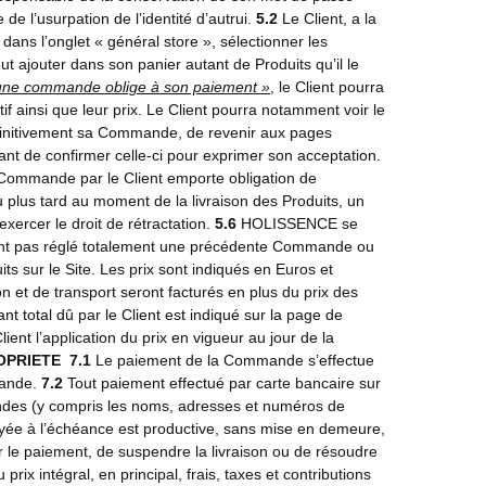
e l’usurpation de l’identité d’autrui.
5.2
Le Client, a la
 dans l’onglet « général store », sélectionner les
eut ajouter dans son panier autant de Produits qu’il le
une commande oblige à son paiement »
, le Client pourra
f ainsi que leur prix. Le Client pourra notamment voir le
définitivement sa Commande, de revenir aux pages
nt de confirmer celle-ci pour exprimer son acceptation.
e Commande par le Client emporte obligation de
au plus tard au moment de la livraison des Produits, un
xercer le droit de rétractation.
5.6
HOLISSENCE se
ant pas réglé totalement une précédente Commande ou
s sur le Site. Les prix sont indiqués en Euros et
on et de transport seront facturés en plus du prix des
t total dû par le Client est indiqué sur la page de
ent l’application du prix en vigueur au jour de la
OPRIETE
7.1
Le paiement de la Commande s’effectue
mande.
7.2
Tout paiement effectué par carte bancaire sur
mandes (y compris les noms, adresses et numéros de
e à l’échéance est productive, sans mise en demeure,
r le paiement, de suspendre la livraison ou de résoudre
x intégral, en principal, frais, taxes et contributions