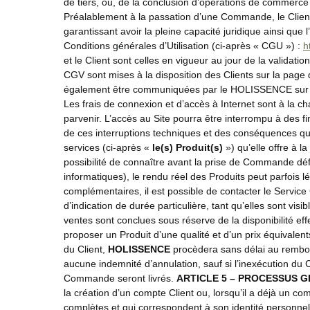
de tiers, ou, de la conclusion d’opérations de commerce é
Préalablement à la passation d’une Commande, le Client
garantissant avoir la pleine capacité juridique ainsi qu
Conditions générales d’Utilisation (ci-après « CGU ») :
h
et le Client sont celles en vigueur au jour de la valida
CGV sont mises à la disposition des Clients sur la page
également être communiquées par le HOLISSENCE sur si
Les frais de connexion et d’accès à Internet sont à la c
parvenir. L’accès au Site pourra être interrompu à des
de ces interruptions techniques et des conséquences qui
services (ci-après «
le(s) Produit(s)
») qu’elle offre à l
possibilité de connaître avant la prise de Commande défi
informatiques), le rendu réel des Produits peut parfois
complémentaires, il est possible de contacter le Service
d’indication de durée particulière, tant qu’elles sont vis
ventes sont conclues sous réserve de la disponibilité ef
proposer un Produit d’une qualité et d’un prix équival
du Client,
HOLISSENCE
procèdera sans délai au rembo
aucune indemnité d’annulation, sauf si l’inexécution du
Commande seront livrés.
ARTICLE 5
– PROCESSUS 
la création d’un compte Client ou, lorsqu’il a déjà un c
complètes et qui correspondent à son identité personnel