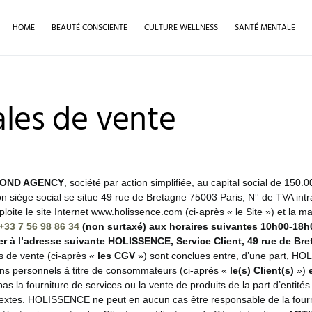
HOME
BEAUTÉ CONSCIENTE
CULTURE WELLNESS
SANTÉ MENTALE
ales de vente
OND AGENCY
, société par action simplifiée, au capital social de 15
on siège social se situe 49 rue de Bretagne 75003 Paris, N° de TVA 
ploite le site Internet www.holissence.com (ci-après « le Site ») et la 
+33 7 56 98 86 34
(non surtaxé) aux horaires suivantes 10h00-18h00
er à l’adresse suivante
HOLISSENCE, Service Client, 49 rue de Bre
s de vente (ci-après «
les CGV
») sont conclues entre, d’une part, HO
oins personnels à titre de consommateurs (ci-après «
le(s) Client(s)
»)
s la fourniture de services ou la vente de produits de la part d’entit
ertextes. HOLISSENCE ne peut en aucun cas être responsable de la fourni