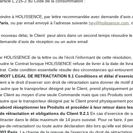
l’article L.216-2 du Code de la consommation :
enjoindre à HOLISSENCE, par lettre recommandée avec demande d’avis d
aris
, ou par email envoyé à l’adresse suivante
hey@holissence.com
,
e nouveau délai, le Client peut alors dans un second temps résoudre l
emande d’avis de réception ou un autre email.
r HOLISSENCE de la lettre ou de l’écrit l’informant de cette résoluti
re le Contrat lorsque HOLISSENCE refuse de livrer à la date de livrais
ntrat. Cette condition essentielle résulte des circonstances qui entour
 DROIT LEGAL DE RETRACTATION
9.1 Conditions et délai d’exercic
t a le droit d’exercer son droit de rétractation sans donner de motif d
iers autre que le transporteur désigné par le Client, prend physiqueme
e Client au moyen d’une seule Commande mais que ces Produits sont liv
ers autre que le transporteur désigné par le Client prend physiquement
d’abord réceptionner les Produits et procéder à leur retour dans le
de rétractation et obligations du Client
9.2.1
En cas d’exercice de son
tracter dans le délai maximum de 14 jours susvisé. Pour ce faire, il pe
e-de-retractation/ ou toute autre déclaration dès lors qu’elle est dénué
003 Paris
. La charge de la preuve de l’exercice du droit de rétractati