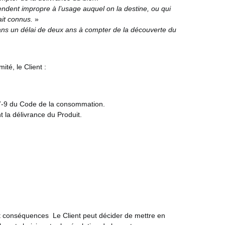
endent impropre à l’usage auquel on la destine, ou qui
ait connus.
»
r dans un délai de deux ans à compter de la découverte du
ité, le Client :
217-9 du Code de la consommation.
t la délivrance du Produit.
 et conséquences
Le Client peut décider de mettre en