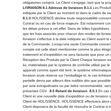
obligatoires compris. Le Client s’engage, tant que la pro
LIVRAISON
8.1 Adresse de livraison
8.1.1
Les Produit
indiquée par le Client au moment et dans le cadre de s
8.1.3
HOLISSENCE décline toute responsabilité concernant 
Contrat ou en cas de force majeure. Est notamment consi
les délais prévus à cet effet. Dans de telles hypothèses,
que les frais associés pour chacun des modes de livra
livraison s’effectue à la date indiquée au Client avant l
de la Commande. Lorsqu’une seule Commande concerne plu
compte est celle étant mentionnée comme la plus éloigné
traitement et d’expédition ne sera facturée que pour un 
Réception des Produits par le Client Chaque livraison es
lui, matérialisée par le système de contrôle utilisé par l
apparaît comme ayant été livré, le système informatique 
livraison toute réserve sur l’emballage et, le cas échéa
partielle devra par ailleurs être notifiée dès que possib
par acte extrajudiciaire ou par lettre recommandée, sans
présentes CGV.
8.5 Retard de livraison
8.5.1
En cas d
Client et une nouvelle date d’expédition ou de livraison 
Client de HOLISSENCE. HOLISSENCE effectuera alors une 
Client disposera de la faculté de résoudre le Contrat si l