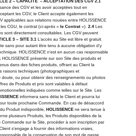
CLE 2 – CAPACITE – ACCEPTATION DES CGV
2.1
ssance des CGV et les avoir acceptées tout en
eptant les CGV, le Client accepte également les
 applicables aux relations nouées entre HOLISSENCE
les CGU, le contrat (ci-après «
le Contrat
»).
2.4
Les
lles sont directement consultables. Les CGV peuvent
ICLE 3 – SITE
3.1
L’accès au Site est libre et gratuit.
e sans pour autant être tenu à aucune obligation d’y
re technique. HOLISSENCE n’est en aucun cas responsable
1
HOLISSENCE présente sur son Site des produits et
tenus dans des fiches produits, offrant au Client la
 raisons techniques (photographiques et
 de doute, ou pour obtenir des renseignements ou photos
fres de Produits et prix sont valables à défaut
promotionnelles indiquées comme telles sur le Site. Les
ISSENCE
informera sans délai le Client et pourra lui
le pour toute prochaine Commande. En cas de désaccord
u Produit indisponible,
HOLISSENCE
ne sera tenue à
ne plusieurs Produits, les Produits disponibles de la
ne Commande sur le Site, procéder à son inscription par
Client s’engage à fournir des informations vraies,
t responsable de la conservation de son mot de passe