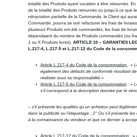
totalité des Produits ayant vocation à être retournés.
de la totalité des Produits retournés ou jusqu’à ce que le
rétractation partielle de la Commande, le Client qui aura
Commande, pourra se voir refacturer les frais de livrais
plusieurs Produits ont été commandés, les frais de livra
dépendaient du nombre de Produits commandés (ou frais v
1 ou X Produits livrés).
ARTICLE 10 – GARANTIES LE
L.217-4, L.217-5 et L.217-12 du Code de la consommat
Article L.217-4 du Code de la consommation
: «
L
également des défauts de conformité résultant de l
réalisée sous sa responsabilité
.»
Article L.217-5 du Code de la consommation
: «
L
s’il correspond à la description donnée par le ven
– s’il présente les qualités qu’un acheteur peut légitim
dans la publicité ou l’étiquetage ;
2° Ou s’il présente les
à la connaissance du vendeur et que ce dernier a accep
Article L.217-12 du Code de la consommation
: «