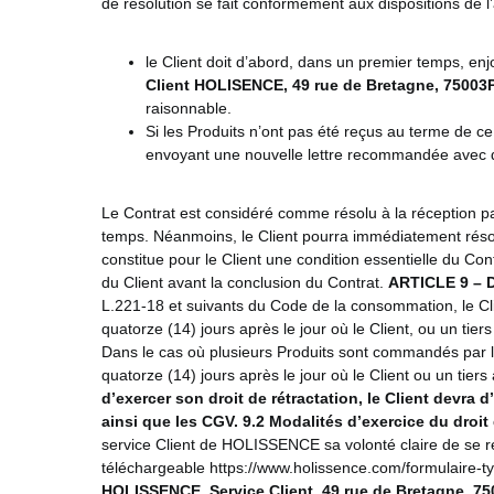
de résolution se fait conformément aux dispositions de 
le Client doit d’abord, dans un premier temps, 
Client
HOLISENCE
,
49 rue de Bretagne, 75003P
raisonnable.
Si les Produits n’ont pas été reçus au terme de c
envoyant une nouvelle lettre recommandée avec d
Le Contrat est considéré comme résolu à la réception pa
temps. Néanmoins, le Client pourra immédiatement résoud
constitue pour le Client une condition essentielle du Co
du Client avant la conclusion du Contrat.
ARTICLE 9 –
L.221-18 et suivants du Code de la consommation, le Clien
quatorze (14) jours après le jour où le Client, ou un t
Dans le cas où plusieurs Produits sont commandés par l
quatorze (14) jours après le jour où le Client ou un ti
d’exercer son droit de rétractation, le Client devra 
ainsi que les CGV.
9.2 Modalités d’exercice du droit 
service Client de HOLISSENCE sa volonté claire de se ré
téléchargeable https://www.holissence.com/formulaire-typ
HOLISSENCE, Service Client, 49 rue de Bretagne, 75