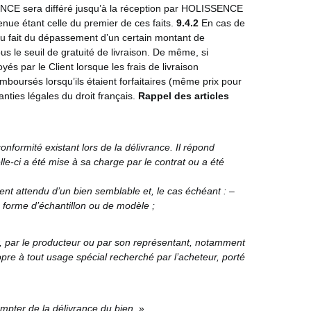
SENCE sera différé jusqu’à la réception par HOLISSENCE
tenue étant celle du premier de ces faits.
9.4.2
En cas de
n du fait du dépassement d’un certain montant de
s le seuil de gratuité de livraison. De même, si
s par le Client lorsque les frais de livraison
oursés lorsqu’ils étaient forfaitaires (même prix pour
anties légales du droit français.
Rappel des articles
nformité existant lors de la délivrance.
Il répond
le-ci a été mise à sa charge par le contrat ou a été
ment attendu d’un bien semblable et, le cas échéant : –
s forme d’échantillon ou de modèle ;
ur, par le producteur ou par son représentant, notamment
opre à tout usage spécial recherché par l’acheteur, porté
ompter de la délivrance du bien
. »