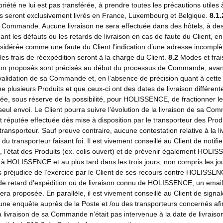
priété ne lui est pas transférée, à prendre toutes les précautions utile
s seront exclusivement livrés en France, Luxembourg et Belgique.
8.1.
a Commande. Aucune livraison ne sera effectuée dans des hôtels, à des
les défauts ou les retards de livraison en cas de faute du Client, en c
dérée comme une faute du Client l’indication d’une adresse incomplète
 les frais de réexpédition seront à la charge du Client.
8.2
Modes et frai
ison proposés sont précisés au début du processus de Commande, avant
a validation de sa Commande et, en l’absence de précision quant à cette d
sieurs Produits et que ceux-ci ont des dates de livraison différente
e, sous réserve de la possibilité, pour HOLISSENCE, de fractionner les 
seul envoi. Le Client pourra suivre l’évolution de la livraison de sa C
t réputée effectuée dès mise à disposition par le transporteur des Prod
e transporteur. Sauf preuve contraire, aucune contestation relative à la l
du transporteur faisant foi. Il est vivement conseillé au Client de no
nt, l’état des Produits (ex. colis ouvert) et de prévenir également HOL
le à HOLISSENCE et au plus tard dans les trois jours, non compris les jou
 préjudice de l’exercice par le Client de ses recours contre HOLISSENCE 
e retard d’expédition ou de livraison connu de HOLISSENCE, un email d
sera proposée. En parallèle, il est vivement conseillé au Client de signa
enquête auprès de la Poste et /ou des transporteurs concernés afin d
a livraison de sa Commande n’était pas intervenue à la date de livraison 