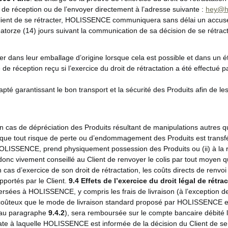
 de réception ou de l’envoyer directement à l’adresse suivante :
hey@h
u Client de se rétracter, HOLISSENCE communiquera sans délai un accusé
uatorze (14) jours suivant la communication de sa décision de se rétract
ner dans leur emballage d’origine lorsque cela est possible et dans un é
 de réception reçu si l’exercice du droit de rétractation a été effectué p
pté garantissant le bon transport et la sécurité des Produits afin de l
 cas de dépréciation des Produits résultant de manipulations autres que
lé que tout risque de perte ou d’endommagement des Produits est transfé
HOLISSENCE, prend physiquement possession des Produits ou (ii) à la r
onc vivement conseillé au Client de renvoyer le colis par tout moyen q
 cas d’exercice de son droit de rétractation, les coûts directs de renvoi 
pportés par le Client.
9.4
Effets de l’exercice du droit légal de rétra
 versées à HOLISSENCE, y compris les frais de livraison (à l’exception d
 coûteux que le mode de livraison standard proposé par HOLISSENCE et /
 au paragraphe
9.4.2
), sera remboursée sur le compte bancaire débité 
 date à laquelle HOLISSENCE est informée de la décision du Client de 