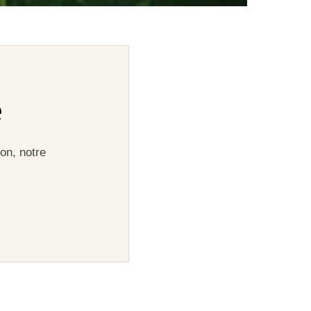
e
on, notre