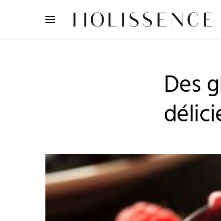
Search for:
Des g
délici