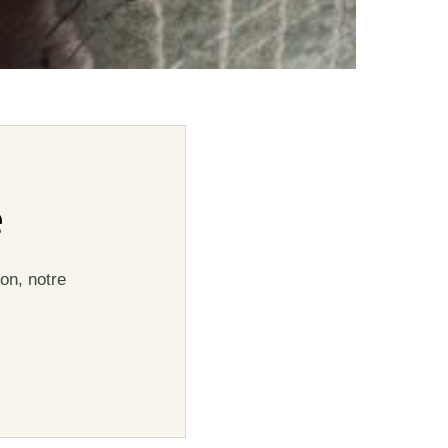
e
on, notre