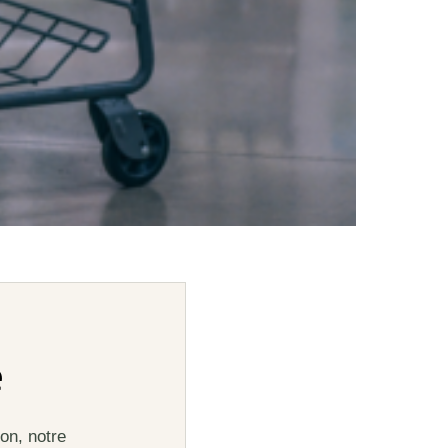
e
on, notre