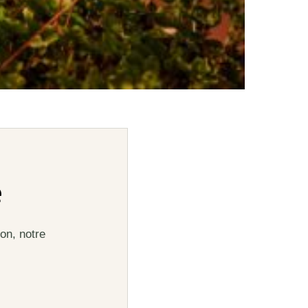
e
on, notre