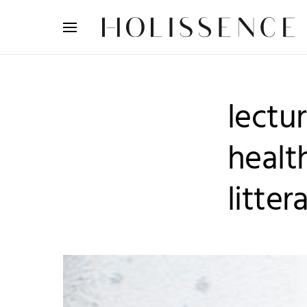
Search for:
lectu
healt
litte