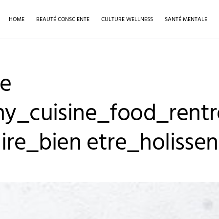
HOME
BEAUTÉ CONSCIENTE
CULTURE WELLNESS
SANTÉ MENTALE
re
hy_cuisine_food_rent
raire_bien etre_holisse