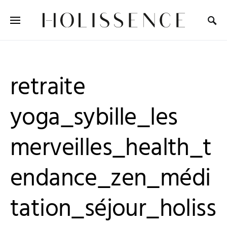
Search for:
retraite
yoga_sybille_les
merveilles_health_t
endance_zen_médi
tation_séjour_holiss