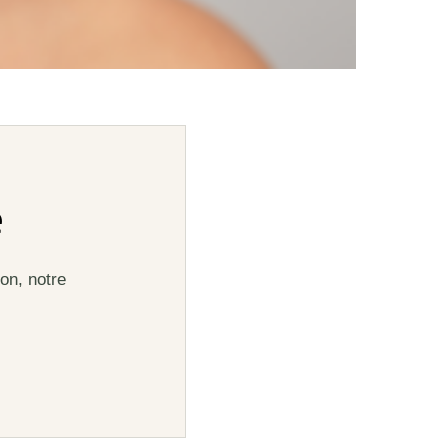
e
on, notre