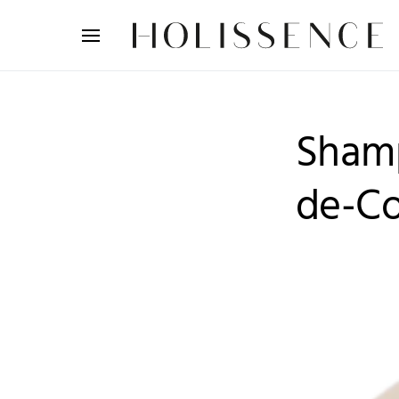
Search for:
Shamp
de-Co