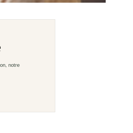
e
on, notre