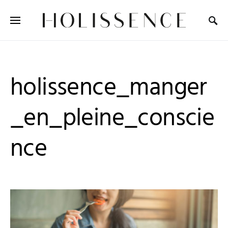
Search for:
holissence_manger
_en_pleine_conscie
nce