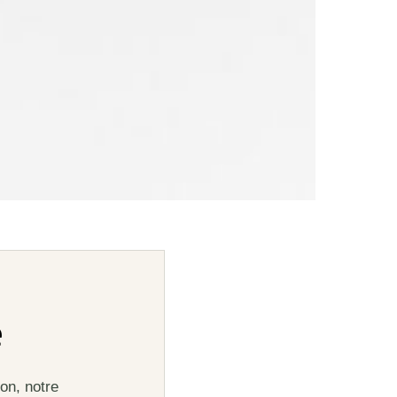
e
on, notre