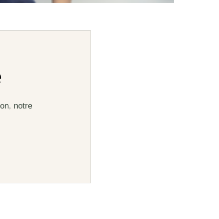
e
on, notre