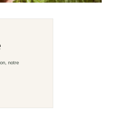
e
on, notre