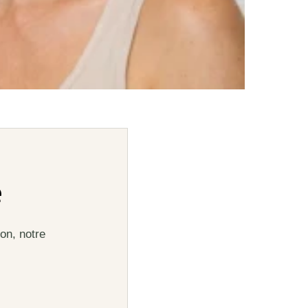
e
on, notre