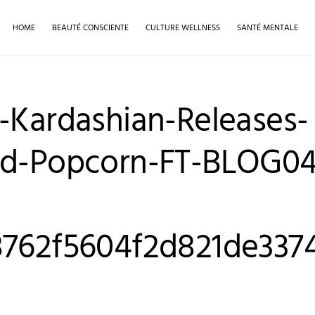
HOME
BEAUTÉ CONSCIENTE
CULTURE WELLNESS
SANTÉ MENTALE
-Kardashian-Releases-
ud-Popcorn-FT-BLOG04
762f5604f2d821de3374