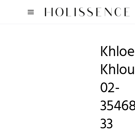
Search for:
Khloe
Khlo
02-
35468
33