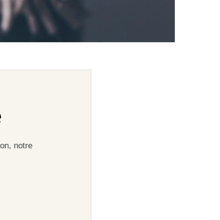
e
on, notre