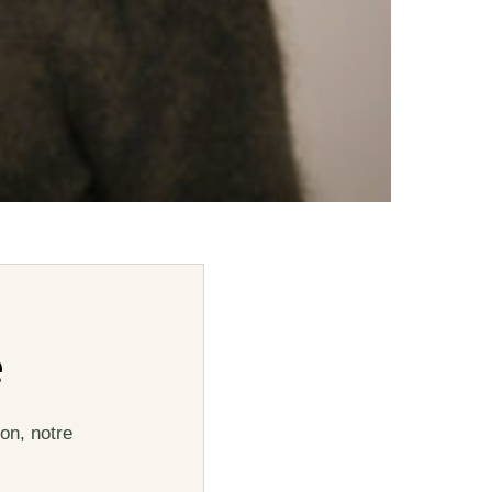
e
on, notre