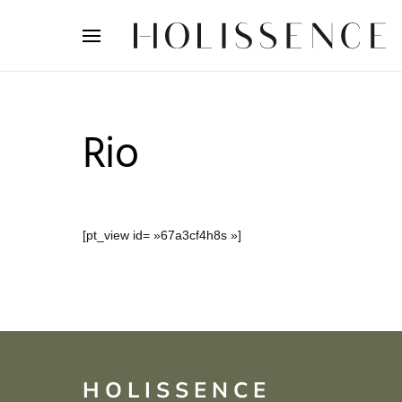
Search for:
Rio
[pt_view id= »67a3cf4h8s »]
HOLISSENCE