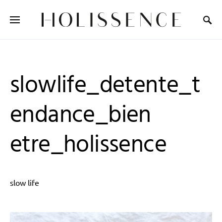
Search for:
slowlife_detente_t
endance_bien
etre_holissence
slow life