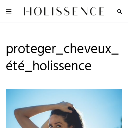
Search for:
proteger_cheveux_
été_holissence