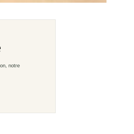
e
on, notre