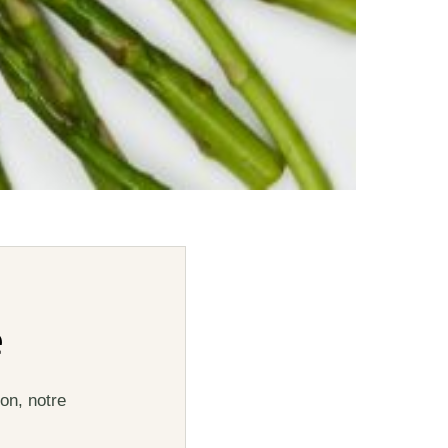
e
on, notre