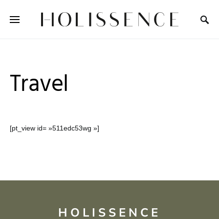
Search for:
Travel
[pt_view id= »511edc53wg »]
HOLISSENCE