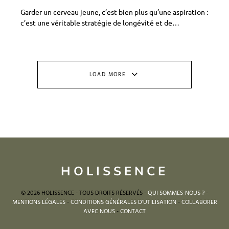
Garder un cerveau jeune, c’est bien plus qu’une aspiration :
c’est une véritable stratégie de longévité et de…
LOAD MORE
HOLISSENCE
© 2026 HOLISSENCE - TOUS DROITS RÉSERVÉS -
QUI SOMMES-NOUS ?
-
MENTIONS LÉGALES
-
CONDITIONS GÉNÉRALES D'UTILISATION
-
COLLABORER
AVEC NOUS
-
CONTACT