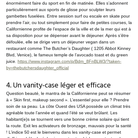
énormément faire du sport en fin de matinée. Elles s’adonnent
particulièrement aux sports de glisse pour sculpter leurs
gambettes fuselées. Entre session surf ou escale en skate pour
prendre l’air, ou tout simplement pour faire de petites courses, la
Californienne profite de l’espace de la ville et de la mer qui est à
sa disposition pour se dépenser avant le déjeuner. Après s’être
défoulée, elle se dirige vers un déjeuner vegan dans un
restaurant comme The Butcher’s Daughter (
1205 Abbot Kinney
Blvd, Venice)
, le fameux temple de l’avocado toast et du green
juice.
https://www.instagram.com/p/Bdm_8FnBLW3/?taken-
by=thebutchersdaughter_official
4. Un vanity-case léger et efficace
Question beauté, le mantra de la Californienne peut se résumer
à « Skin first, makeup second ». L’essentiel pour elle ? Prendre
soin de sa peau. La côte Ouest des USA possède un climat très
agréable toute l’année et quand l’été se veut brûlant. Les
habitant(e)s se tournent vers une bonne crème solaire qui tient
la route. Exit les activateurs de bronzage, mauvais pour la santé
! L’indice 50 est le bienvenu dans les vanity-case et permet