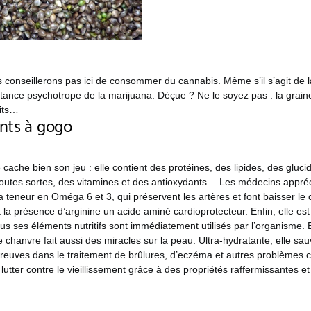
 conseillerons pas ici de consommer du cannabis. Même s’il s’agit de
tance psychotrope de la marijuana. Déçue ? Ne le soyez pas : la grain
aits…
nts à gogo
 cache bien son jeu : elle contient des protéines, des lipides, des glucid
outes sortes, des vitamines et des antioxydants… Les médecins appré
a teneur en Oméga 6 et 3, qui préservent les artères et font baisser le c
la présence d’arginine un acide aminé cardioprotecteur. Enfin, elle e
ous ses éléments nutritifs sont immédiatement utilisés par l’organisme. 
de chanvre fait aussi des miracles sur la peau. Ultra-hydratante, elle sa
 preuves dans le traitement de brûlures, d’eczéma et autres problèmes c
utter contre le vieillissement grâce à des propriétés raffermissantes 