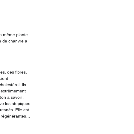
 la même plante –
e de chanvre a
es, des fibres,
cient
holestérol. Ils
st extrêmement
Bon à savoir :
uve les atopiques
utanés. Elle est
et régénérantes…