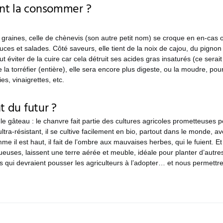
t la consommer ?
graines, celle de chènevis (son autre petit nom) se croque en en-cas
uces et salades. Côté saveurs, elle tient de la noix de cajou, du pignon 
ut éviter de la cuire car cela détruit ses acides gras insaturés (ce ser
la torréfier (entière), elle sera encore plus digeste, ou la moudre, pou
ies, vinaigrettes, etc.
t du futur ?
 le gâteau : le chanvre fait partie des cultures agricoles prometteuses po
ultra-résistant, il se cultive facilement en bio, partout dans le monde, a
mme il est haut, il fait de l’ombre aux mauvaises herbes, qui le fuient. Et
uses, laissent une terre aérée et meuble, idéale pour planter d’autre
 qui devraient pousser les agriculteurs à l’adopter… et nous permettre