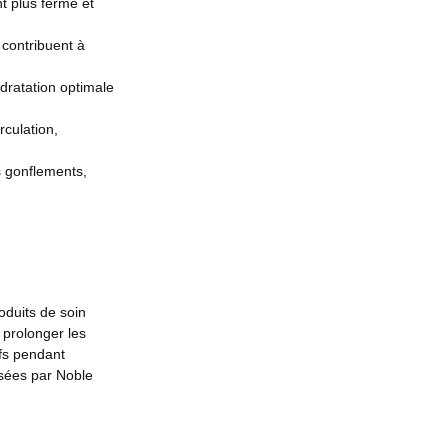
nt plus ferme et
contribuent à
ydratation optimale
rculation,
s gonflements,
roduits de soin
 prolonger les
ifs pendant
osées par Noble