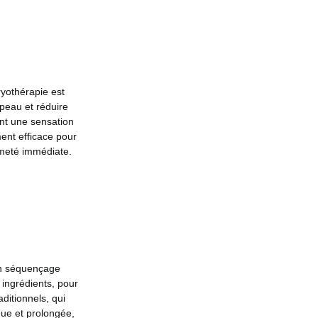
ryothérapie est
 peau et réduire
ant une sensation
ment efficace pour
rmeté immédiate.
un séquençage
 ingrédients, pour
ditionnels, qui
nue et prolongée,