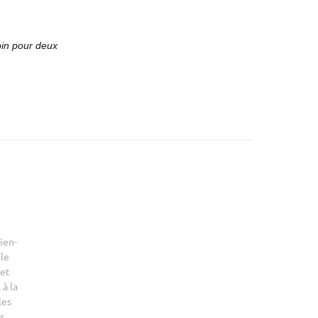
oin pour deux
ien-
le
 et
 à la
les
s