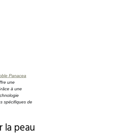
oble Panacea
ffre une
Grâce à une
echnologie
s spécifiques de
 la peau