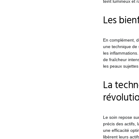
teint lumineux et r
Les bien
En complément, des
une technique de so
les inflammations.
de fraîcheur inten
les peaux sujettes
La techn
révoluti
Le soin repose s
précis des actifs,
une efficacité opt
libèrent leurs act