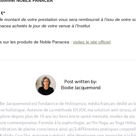
mationnel NOBLE PANACEA
 €*
: le montant de votre prestation vous sera remboursé à l’issu de votre s
acea achetés le jour de votre venue à l’Institut.
us sur les produits de Noble Panacea :
visitez le site officiel
.
Post written by:
Elodie Jacquemond
die Jacquemond est fondatrice de Holissence, média français dédié au b
tre holistique. Auteure de La méthode ENJOY, ma solution anti-stress, el
plore depuis plus de 10 ans les liens entre santé mentale, modes de vie
ure contemporaine. Formée à la sophrologie, au Yin Yoga, au Yoga Nidra,
ditation de pleine conscience ainsi qu’à différentes pratiques corporel
(Kobido, Gua Sha, massage suédois), elle développe une approche à la foi