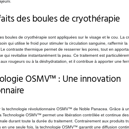
ajeuni.
faits des boules de cryothérapie
 boules de cryothérapie sont appliquées sur le visage et le cou. La c
in qui utilise le froid pour stimuler la circulation sanguine, raffermir la
 Le contraste thermique permet de resserrer les pores, tout en apport
se qui revitalise instantanément la peau. Ce traitement est particulière
 aux rougeurs ou à la déshydratation, et il contribue à apporter une fe
ologie OSMV™ : Une innovation
onnaire
ur la technologie révolutionnaire OSMV™ de Noble Panacea. Grâce à 
 la Technologie OSMV™ permet une libération contrôlée et continue des
imale durant toute la durée du traitement. Contrairement aux produits tra
ifs en une seule fois, la technologie OSMV™ garantit une diffusion conti