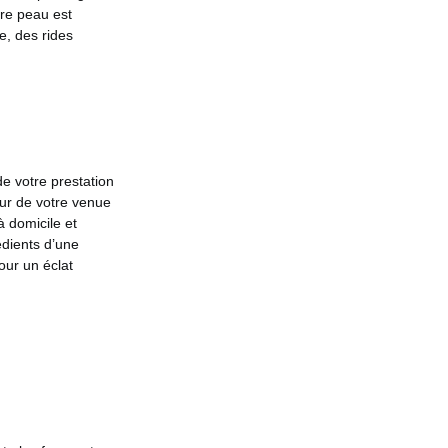
tre peau est
e, des rides
de votre prestation
our de votre venue
à domicile et
édients d’une
our un éclat