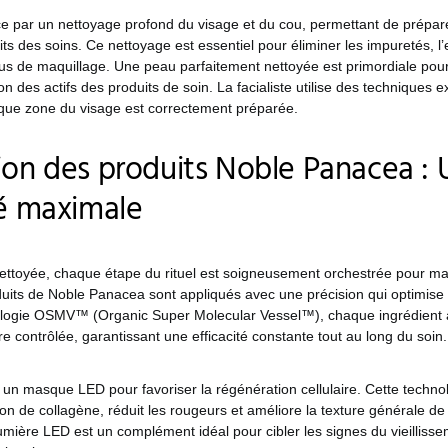
e par un nettoyage profond du visage et du cou, permettant de prépar
aits des soins. Ce nettoyage est essentiel pour éliminer les impuretés, 
dus de maquillage. Une peau parfaitement nettoyée est primordiale pour
on des actifs des produits de soin. La facialiste utilise des techniques 
que zone du visage est correctement préparée.
ion des produits Noble Panacea :
té maximale
nettoyée, chaque étape du rituel est soigneusement orchestrée pour ma
duits de Noble Panacea sont appliqués avec une précision qui optimise l
logie OSMV™ (Organic Super Molecular Vessel™), chaque ingrédient a
re contrôlée, garantissant une efficacité constante tout au long du soin.
ise un masque LED pour favoriser la régénération cellulaire. Cette techno
ion de collagène, réduit les rougeurs et améliore la texture générale de
a lumière LED est un complément idéal pour cibler les signes du vieilliss