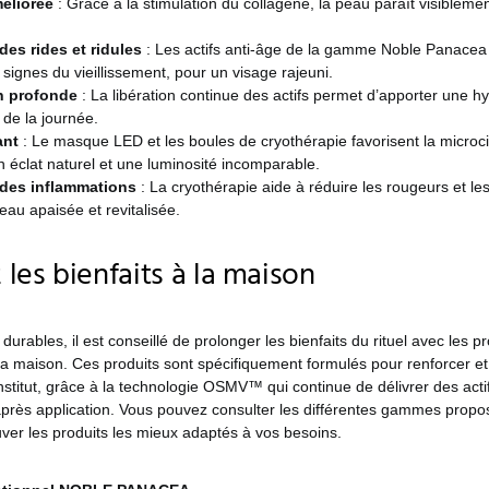
éliorée
: Grâce à la stimulation du collagène, la peau paraît visibleme
es rides et ridules
: Les actifs anti-âge de la gamme Noble Panacea 
 signes du vieillissement, pour un visage rajeuni.
n profonde
: La libération continue des actifs permet d’apporter une h
 de la journée.
ant
: Le masque LED et les boules de cryothérapie favorisent la microci
n éclat naturel et une luminosité incomparable.
des inflammations
: La cryothérapie aide à réduire les rougeurs et le
peau apaisée et revitalisée.
les bienfaits à la maison
durables, il est conseillé de prolonger les bienfaits du rituel avec les p
a maison. Ces produits sont spécifiquement formulés pour renforcer et
institut, grâce à la technologie OSMV™ qui continue de délivrer des act
après application. Vous pouvez consulter les différentes gammes prop
ver les produits les mieux adaptés à vos besoins.