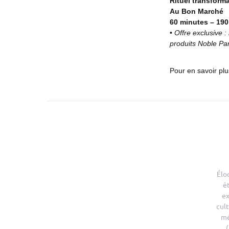
Rituel transfor
Au Bon Marché
60 minutes – 190
•⁠
⁠Offre exclusive 
produits Noble Pan
Pour en savoir pl
Élo
ê
ex
cult
mé