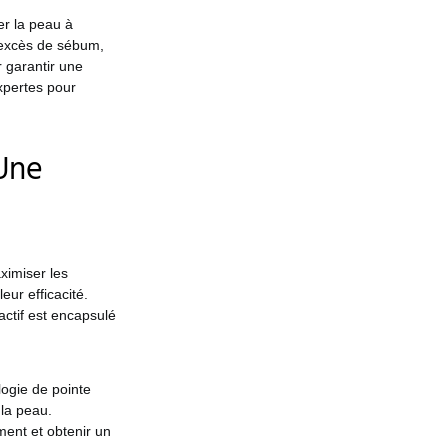
er la peau à
l’excès de sébum,
 garantir une
expertes pour
 Une
ximiser les
eur efficacité.
ctif est encapsulé
logie de pointe
 la peau.
ement et obtenir un