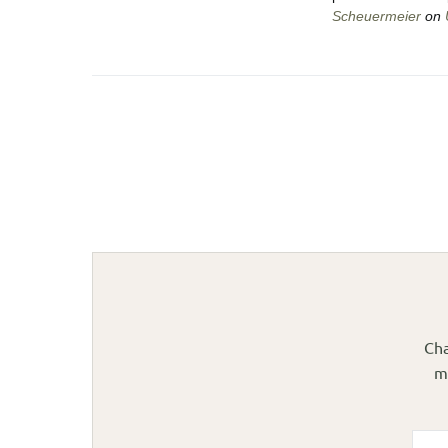
Scheuermeier
on
Cha
m