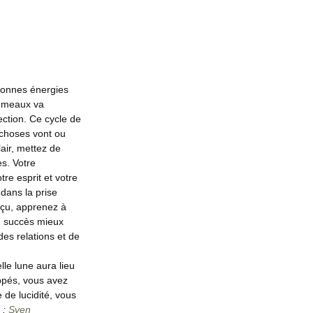
onnes énergies
Gémeaux va
ection.
Ce cycle de
s choses vont ou
air, mettez de
es.
Votre
re esprit et votre
 dans la prise
éçu, apprenez à
du succès mieux
des relations et de
amours ?
lle lune aura lieu
oppés, vous avez
e de lucidité, vous
 :
Sven