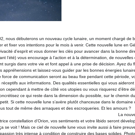
02, nous débuterons un nouveau cycle lunaire,
un moment chargé de b
er et fixer vos intentions pour le mois à venir.
Cette nouvelle lune en 
ivacité d’esprit et vous donner les clés pour avancer dans la bonne dir
vant l’été) vous encourage à l’action et à la détermination, de nouvelle
 surgis dans votre vie et font appel à une prise de décision. Ayez du fl
os appréhensions et laissez-vous guider par les bonnes énergies lunair
tre force de communication seront au beau fixe pendant cette période, vot
 réceptifs aux informations. Des qualités essentielles qui vous aideront
ion cependant à mettre de côté vos utopies ou vous risquerez d’être d
 concrétisez ce qui reste dans la dimension du possible, sur le chemin 
 à petit. Si cette nouvelle lune s’avère plutôt chanceuse dans le domaine 
vous tout de même des arnaques et des escroqueries.
Et les 
La nouve
trice constellation d’Orion, vos sentiments et votre libido seront dével
ça se voit !
Mais
ce ciel de nouvelle lune vous invite aussi à faire preuv
passion très intense à condition de construire des bases solides.
Photo