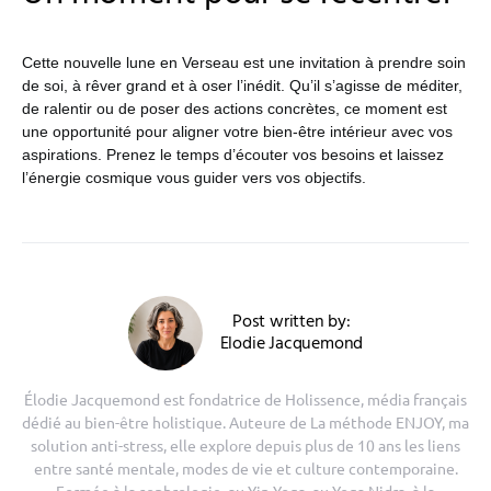
Cette nouvelle lune en Verseau est une invitation à prendre soin
de soi, à rêver grand et à oser l’inédit. Qu’il s’agisse de méditer,
de ralentir ou de poser des actions concrètes, ce moment est
une opportunité pour aligner votre bien-être intérieur avec vos
aspirations. Prenez le temps d’écouter vos besoins et laissez
l’énergie cosmique vous guider vers vos objectifs.
Post written by:
Elodie Jacquemond
Élodie Jacquemond est fondatrice de Holissence, média français
dédié au bien-être holistique. Auteure de La méthode ENJOY, ma
solution anti-stress, elle explore depuis plus de 10 ans les liens
entre santé mentale, modes de vie et culture contemporaine.
Formée à la sophrologie, au Yin Yoga, au Yoga Nidra, à la