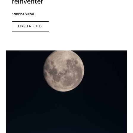
réinventer
Sandrine Virbel
LIRE LA SUITE