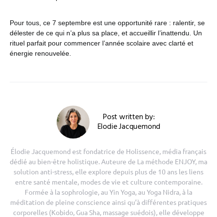
Pour tous, ce 7 septembre est une opportunité rare : ralentir, se
délester de ce qui n’a plus sa place, et accueillir l’inattendu. Un
rituel parfait pour commencer l’année scolaire avec clarté et
énergie renouvelée.
Post written by:
Elodie Jacquemond
Élodie Jacquemond est fondatrice de Holissence, média français
dédié au bien-être holistique. Auteure de La méthode ENJOY, ma
solution anti-stress, elle explore depuis plus de 10 ans les liens
entre santé mentale, modes de vie et culture contemporaine.
Formée à la sophrologie, au Yin Yoga, au Yoga Nidra, à la
méditation de pleine conscience ainsi qu’à différentes pratiques
corporelles (Kobido, Gua Sha, massage suédois), elle développe