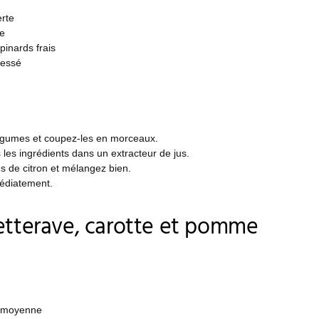
rte
e
pinards frais
ressé
égumes et coupez-les en morceaux.
les ingrédients dans un extracteur de jus.
us de citron et mélangez bien.
édiatement.
etterave, carotte et pomme
e moyenne