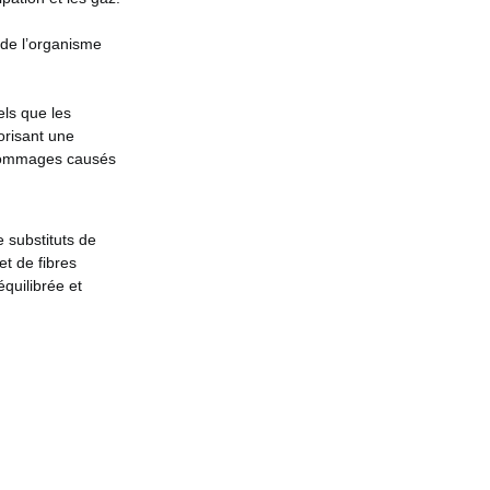
s de l’organisme
els que les
orisant une
s dommages causés
e substituts de
et de fibres
quilibrée et