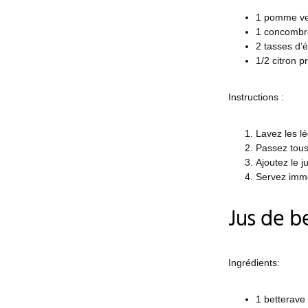
1 pomme ve
1 concombr
2 tasses d’é
1/2 citron p
Instructions :
Lavez les l
Passez tous 
Ajoutez le j
Servez imm
Jus de b
Ingrédients:
1 betterav