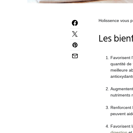
Holissence vous pr
Les bienf
Favorisent 
quantité de 
meilleure ab
antioxydant
Augmentent 
nutriments r
Renforcent l
peuvent aid
Favorisent 
digestion
et 