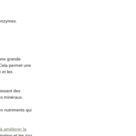
 enzymes.
 une grande
. Cela permet une
 et les
nissant des
les minéraux.
en nutriments qui
 à améliorer la
pation et les gaz.