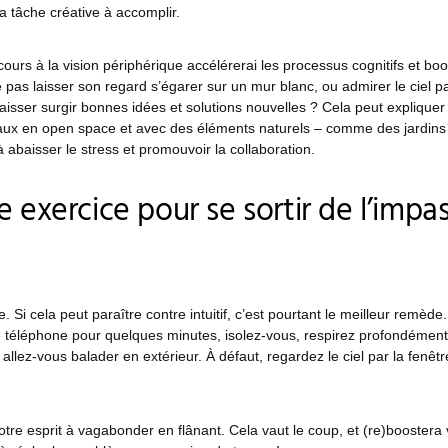
la tâche créative à accomplir.
cours à la vision périphérique accélérerai les processus cognitifs et boos
 pas laisser son regard s’égarer sur un mur blanc, ou admirer le ciel pa
 laisser surgir bonnes idées et solutions nouvelles ? Cela peut expliquer
aux en open space et avec des éléments naturels – comme des jardins
 abaisser le stress et promouvoir la collaboration.
e exercice pour se sortir de l’impa
 Si cela peut paraître contre intuitif, c’est pourtant le meilleur remède
e téléphone pour quelques minutes, isolez-vous, respirez profondément,
é, allez-vous balader en extérieur. À défaut, regardez le ciel par la fenê
votre esprit à vagabonder en flânant. Cela vaut le coup, et (re)boostera v