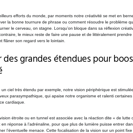
lleurs efforts du monde, par moments notre créativité se met en berne 
uver la bonne tournure de phrase ou comment résoudre le problème qu
rner le cerveau, on stagne. Lorsqu’on bloque dans sa réflexion créativ
contraire, le mieux reste de faire une pause et de littéralement prendre 
t flâner son regard vers le lointain.
 des grandes étendues pour boos
é
un ciel très étendu par exemple, notre vision périphérique est stimulée
veux parasympathique, qui apaise notre organisme et ralenti certaines
ce cardiaque.
 vision étroite ou en tunnel est associée avec la réaction dite « de lutte 
nt en réponse à l’adrénaline, pour que plus de lumière puisse entrer dans
er l’éventuelle menace. Cette focalisation de la vision sur un point fixe