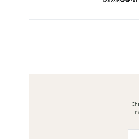
vos compétences à
Cha
m