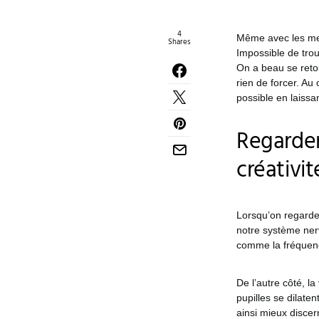
4
Même avec les mei
Shares
Impossible de tro
On a beau se retou
rien de forcer. Au 
possible en laissan
Regarder
créativit
Lorsqu’on regarde 
notre système ner
comme la fréquen
De l’autre côté, la
pupilles se dilate
ainsi mieux discern