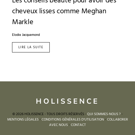
Les conseils beauté pour avoir des
cheveux lisses comme Meghan
Markle
Elodie Jacquemond
LIRE LA SUITE
HOLISSENCE
© 2026 HOLISSENCE - TOUS DROITS RÉSERVÉS -
QUI SOMMES-NOUS ?
-
MENTIONS LÉGALES
-
CONDITIONS GÉNÉRALES D'UTILISATION
-
COLLABORER
AVEC NOUS
-
CONTACT