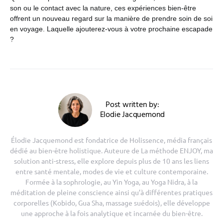
son ou le contact avec la nature, ces expériences bien-être
offrent un nouveau regard sur la manière de prendre soin de soi
en voyage. Laquelle ajouterez-vous à votre prochaine escapade
?
Post written by:
Elodie Jacquemond
Élodie Jacquemond est fondatrice de Holissence, média français
dédié au bien-être holistique. Auteure de La méthode ENJOY, ma
solution anti-stress, elle explore depuis plus de 10 ans les liens
entre santé mentale, modes de vie et culture contemporaine.
Formée à la sophrologie, au Yin Yoga, au Yoga Nidra, à la
méditation de pleine conscience ainsi qu’à différentes pratiques
corporelles (Kobido, Gua Sha, massage suédois), elle développe
une approche à la fois analytique et incarnée du bien-être.