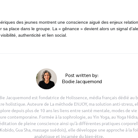
ériques des jeunes montrent une conscience aiguë des enjeux relationn
er sa place dans le groupe. La « gênance » devient alors un signal d’aler
isibilité, authenticité et lien social.
Post written by:
Elodie Jacquemond
die Jacquemond est fondatrice de Holissence, média français dédié au b
tre holistique. Auteure de La méthode ENJOY, ma solution anti-stress, el
plore depuis plus de 10 ans les liens entre santé mentale, modes de vie
ure contemporaine. Formée à la sophrologie, au Yin Yoga, au Yoga Nidra,
ditation de pleine conscience ainsi qu’à différentes pratiques corporel
(Kobido, Gua Sha, massage suédois), elle développe une approche à la foi
analytique et incarnée du bien-être.