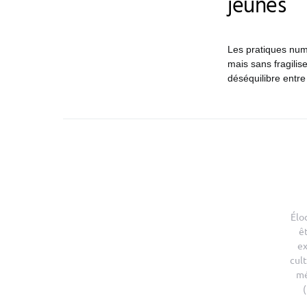
jeunes
Les pratiques num
mais sans fragilis
déséquilibre entre v
Élo
ê
ex
cult
mé