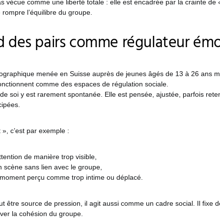
as vécue comme une liberté totale : elle est encadrée par la crainte de «
e rompre l’équilibre du groupe.
d des pairs comme régulateur émo
ographique menée en Suisse auprès de jeunes âgés de 13 à 26 ans m
onctionnent comme des espaces de régulation sociale.
e soi y est rarement spontanée. Elle est pensée, ajustée, parfois rete
cipées.
 », c’est par exemple :
ttention de manière trop visible,
n scène sans lien avec le groupe,
 moment perçu comme trop intime ou déplacé.
t être source de pression, il agit aussi comme un cadre social. Il fixe de
rver la cohésion du groupe.