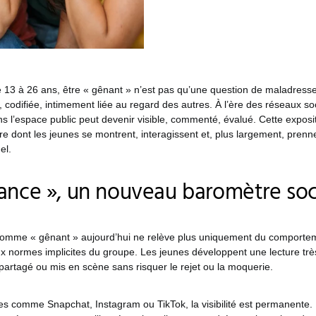
e 13 à 26 ans, être « gênant » n’est pas qu’une question de maladresse
, codifiée, intimement liée au regard des autres. À l’ère des réseaux s
 l’espace public peut devenir visible, commenté, évalué. Cette expos
re dont les jeunes se montrent, interagissent et, plus largement, prenne
el.
ance », un nouveau baromètre soc
comme « gênant » aujourd’hui ne relève plus uniquement du comporteme
x normes implicites du groupe. Les jeunes développent une lecture très
partagé ou mis en scène sans risquer le rejet ou la moquerie.
es comme Snapchat, Instagram ou TikTok, la visibilité est permanente. 