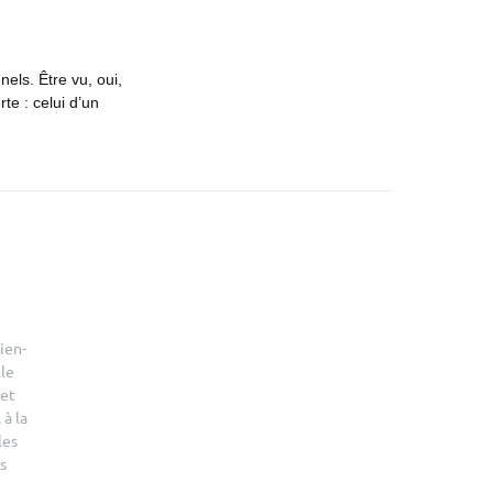
els. Être vu, oui,
te : celui d’un
ien-
le
 et
 à la
les
s