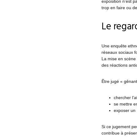
exposition n’est p
trop en faire ou d
Le regar
Une enquête ethn
réseaux sociaux f
La mise en scène d
des réactions anti
Être jugé « gênant
chercher l’a
se mettre e
exposer un
Si ce jugement peu
contribue à prése