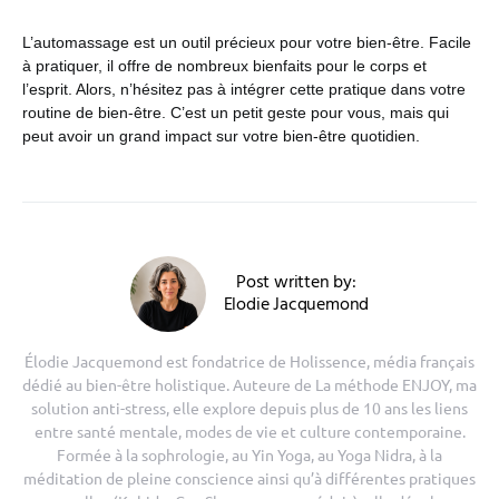
L’automassage est un outil précieux pour votre bien-être. Facile
à pratiquer, il offre de nombreux bienfaits pour le corps et
l’esprit. Alors, n’hésitez pas à intégrer cette pratique dans votre
routine de bien-être. C’est un petit geste pour vous, mais qui
peut avoir un grand impact sur votre bien-être quotidien.
Post written by:
Elodie Jacquemond
Élodie Jacquemond est fondatrice de Holissence, média français
dédié au bien-être holistique. Auteure de La méthode ENJOY, ma
solution anti-stress, elle explore depuis plus de 10 ans les liens
entre santé mentale, modes de vie et culture contemporaine.
Formée à la sophrologie, au Yin Yoga, au Yoga Nidra, à la
méditation de pleine conscience ainsi qu’à différentes pratiques