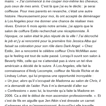
mains : «
J’ai commencé à me couper moi-même les cheveux,
puis ceux de mes amis.
C’est là que j’ai eu le déclic : je serai
coiffeuse. Pour mes parents en revanche, c’était une autre
histoire. Heureusement pour moi, ils ont accepté de déménager
à Los Angeles pour me donner une chance de réaliser mes
rêves. Environ 6 mois après notre arrivée, j’ai appris que le
salon de coiffure Estilo recherchait une réceptionniste. À
l’époque, ce salon était le plus réputé de la ville ! J’ai décroché
le job et j’y ai rencontré pour la première fois Jessica Alba qui
faisait sa coloration pour son rôle dans Dark Angel.
» Chez
Estilo, Jen a rencontré le célèbre coiffeur Chris McMillan avec
qui le feeling est tout de suite passé. Lorsqu’il ouvrit son salon à
Beverly Hills, celle qui ne s’attendait pas à vivre un tel rêve
américain a décidé de le suivre. À Los Angeles, elle fait la
connaissance d’Andy Lecompte, coiffeur de Nicole Richie et de
Lindsay Lohan, qui lui proposa une opportunité incroyable :
« Un jour, alors qu’il s’occupait de Madonna au salon de Chris, il
m’a demandé de l’aider.
Puis il m’a demandé d’aller sur
« Confessions » avec lui, la tournée qu’a faite la Madone en
2006. Ca a été le début de mon ascension professionnelle. ». Et
c’est de fils en aiguille que Jen Atkin s’est dressée un carnet
d’adresses plus qu’impressionnant. Aujourd’hui elle travaille