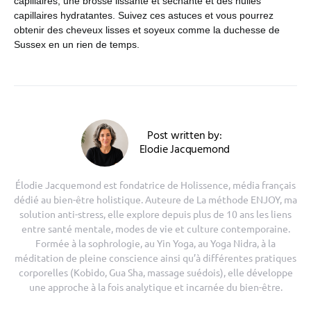
capillaires, une brosse lissante et séchante et des huiles
capillaires hydratantes. Suivez ces astuces et vous pourrez
obtenir des cheveux lisses et soyeux comme la duchesse de
Sussex en un rien de temps.
Post written by:
Elodie Jacquemond
Élodie Jacquemond est fondatrice de Holissence, média français
dédié au bien-être holistique. Auteure de La méthode ENJOY, ma
solution anti-stress, elle explore depuis plus de 10 ans les liens
entre santé mentale, modes de vie et culture contemporaine.
Formée à la sophrologie, au Yin Yoga, au Yoga Nidra, à la
méditation de pleine conscience ainsi qu’à différentes pratiques
corporelles (Kobido, Gua Sha, massage suédois), elle développe
une approche à la fois analytique et incarnée du bien-être.