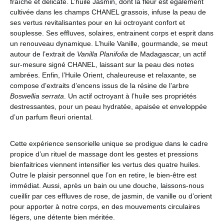
fraîche et délicate. L’huile Jasmin, dont la fleur est également
cultivée dans les champs CHANEL grassois, infuse la peau de
ses vertus revitalisantes pour en lui octroyant confort et
souplesse. Ses effluves, solaires, entrainent corps et esprit dans
un renouveau dynamique. L’huile Vanille, gourmande, se meut
autour de l’extrait de
Vanilla Planifolia
de Madagascar, un actif
sur-mesure signé CHANEL, laissant sur la peau des notes
ambrées. Enfin, l’Huile Orient, chaleureuse et relaxante, se
compose d’extraits d’encens issus de la résine de l’arbre
Boswellia serrata
. Un actif octroyant à l’huile ses propriétés
destressantes, pour un peau hydratée, apaisée et enveloppée
d’un parfum fleuri oriental.
Cette expérience sensorielle unique se prodigue dans le cadre
propice d’un rituel de massage dont les gestes et pressions
bienfaitrices viennent intensifier les vertus des quatre huiles.
Outre le plaisir personnel que l’on en retire, le bien-être est
immédiat. Aussi, après un bain ou une douche, laissons-nous
cueillir par ces effluves de rose, de jasmin, de vanille ou d’orient
pour apporter à notre corps, en des mouvements circulaires
légers, une détente bien méritée.