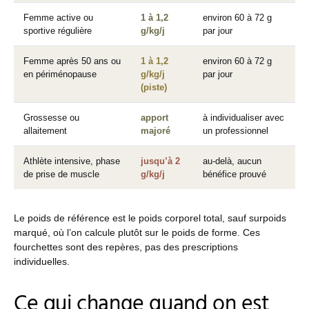
Femme active ou
1 à 1,2
environ 60 à 72 g
sportive régulière
g/kg/j
par jour
Femme après 50 ans ou
1 à 1,2
environ 60 à 72 g
en périménopause
g/kg/j
par jour
(piste)
Grossesse ou
apport
à individualiser avec
allaitement
majoré
un professionnel
Athlète intensive, phase
jusqu’à 2
au-delà, aucun
de prise de muscle
g/kg/j
bénéfice prouvé
Le poids de référence est le poids corporel total, sauf surpoids
marqué, où l’on calcule plutôt sur le poids de forme. Ces
fourchettes sont des repères, pas des prescriptions
individuelles.
Ce qui change quand on est