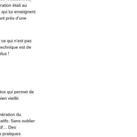
ration était au
qui lui enseignent
ant près d’une
 ce qui n’est pas
 technique est de
lus !
étox qui permet de
n vieillir.
nération du
tifs. Sans oublier
tif… Des
s pratiques