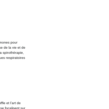
rmones pour
e de la vie et de
a spirothérapie,
es respiratoires
le et l’art de
e focalisent sur