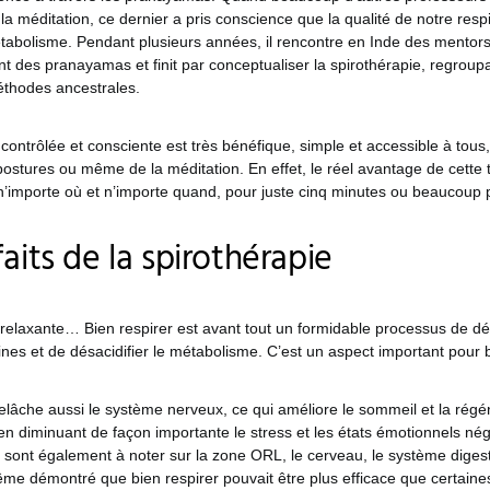
la méditation, ce dernier a pris conscience que la qualité de notre respi
tabolisme. Pendant plusieurs années, il rencontre en Inde des mentors 
t des pranayamas et finit par conceptualiser la spirothérapie, regroup
thodes ancestrales.
contrôlée et consciente est très bénéfique, simple et accessible à tous,
 postures ou même de la méditation. En effet, le réel avantage de cette
n’importe où et n’importe quand, pour juste cinq minutes ou beaucoup p
aits de la spirothérapie
, relaxante… Bien respirer est avant tout un formidable processus de d
ines et de désacidifier le métabolisme. C’est un aspect important pour bie
elâche aussi le système nerveux, ce qui améliore le sommeil et la régé
n diminuant de façon importante le stress et les états émotionnels néga
 sont également à noter sur la zone ORL, le cerveau, le système diges
me démontré que bien respirer pouvait être plus efficace que certaine