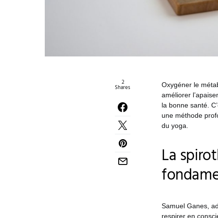
2
Oxygéner le métab
Shares
améliorer l’apaise
la bonne santé. C’e
une méthode profo
du yoga.
La spiro
fondame
Samuel Ganes, adep
respirer en consc