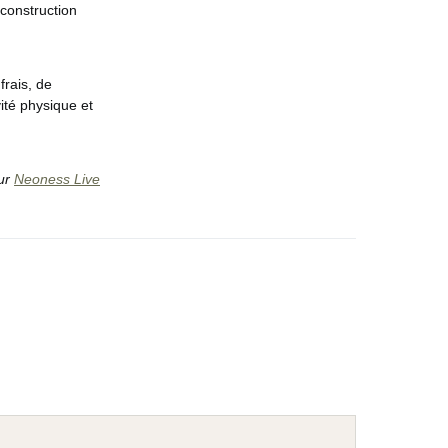
econstruction
rais, de
ité physique et
sur
Neoness Live